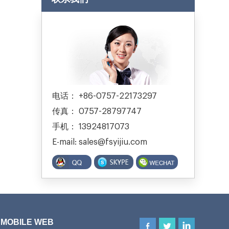
电话： +86-0757-22173297
传真： 0757-28797747
手机： 13924817073
E-mail: sales@fsyijiu.com
MOBILE WEB