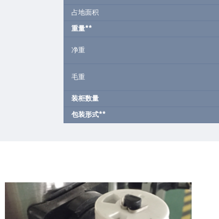
占地面积
重量
**
净重
毛重
装柜数量
包装形式
**